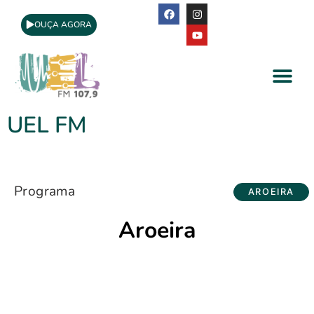
OUÇA AGORA
A Rádio
Apoio Cultural
UEL FM
Programa
AROEIRA
Aroeira