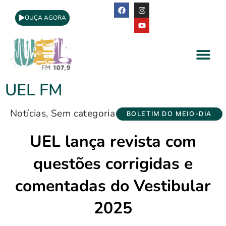
OUÇA AGORA
A Rádio
Apoio Cultural
UEL FM
Notícias
,
Sem categoria
BOLETIM DO MEIO-DIA
UEL lança revista com
questões corrigidas e
comentadas do Vestibular
2025