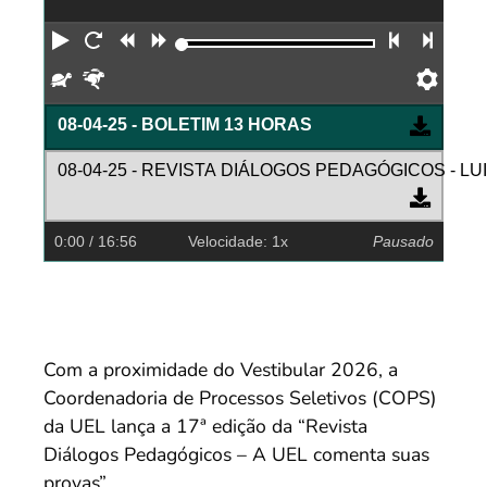
Reproduzir
Reiniciar
Retroceder
Avançar
Faixa an
Próx
Devagar
Rápido
Pref
08-04-25 - BOLETIM 13 HORAS
08-04-25 - REVISTA DIÁLOGOS PEDAGÓGICOS - LU
0:00
/ 16:56
Velocidade: 1x
Pausado
Com a proximidade do Vestibular 2026, a
Coordenadoria de Processos Seletivos (COPS)
da UEL lança a 17ª edição da “Revista
Diálogos Pedagógicos – A UEL comenta suas
provas”.