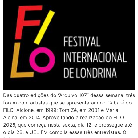
Das quatro edições do “Arquivo 107” dessa semana, três
foram com artistas que se apresentaram no Cabaré do
FILO: Alcione, em 1999; Tom Zé, em 2001 e Maria
Alcina, em 2014. Aproveitando a realização do FILO
2026, que começa nesta sexta, dia 12, e prossegue até
o dia 28, a UEL FM compila essas três entrevistas. O