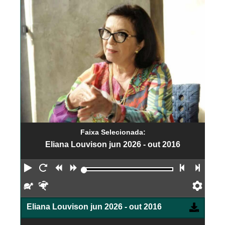
Faixa Selecionada:
Eliana Louvison jun 2026 - out 2016
Reproduzir
Reiniciar
Retroceder
Avançar
Faixa an
Próx
Devagar
Rápido
Pref
Eliana Louvison jun 2026 - out 2016