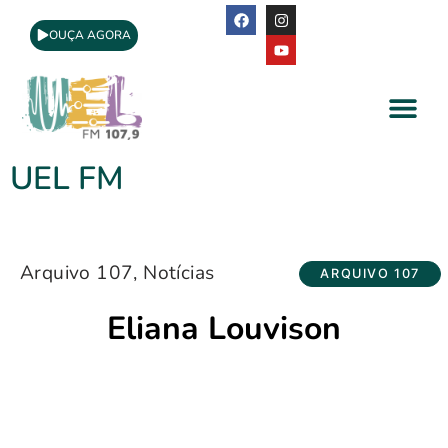
OUÇA AGORA
A Rádio
Apoio Cultural
UEL FM
Arquivo 107
,
Notícias
ARQUIVO 107
Eliana Louvison