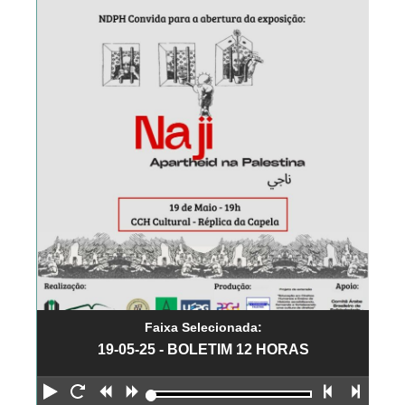
Faixa Selecionada:
19-05-25 - BOLETIM 12 HORAS
Reproduzir
Reiniciar
Retroceder
Avançar
Faixa an
Próx