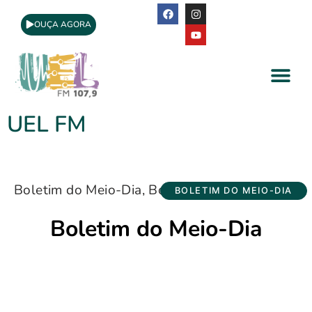
OUÇA AGORA
A Rádio
Apoio Cultural
UEL FM
Boletim do Meio-Dia
,
Boletim do Meio-Dia
BOLETIM DO MEIO-DIA
Boletim do Meio-Dia