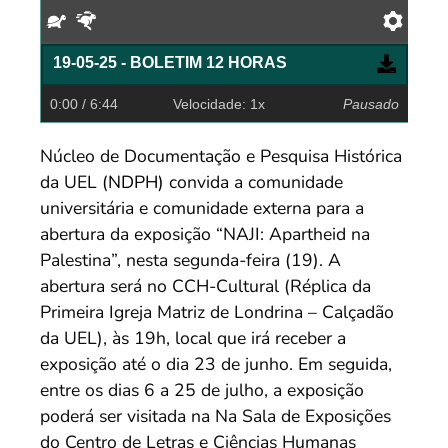
Devagar
Rápido
Pref
19-05-25 - BOLETIM 12 HORAS
0:00
/ 6:44
Velocidade: 1x
Pausado
Núcleo de Documentação e Pesquisa Histórica
da UEL
(NDPH)
convida a comunidade
universitária e comunidade externa para a
abertura da exposição “NAJI: Apartheid na
Palestina”, nesta segunda-feira (19). A
abertura será no CCH-Cultural (Réplica da
Primeira Igreja Matriz de Londrina – Calçadão
da UEL), às 19h, local que irá receber a
exposição até o dia 23 de junho. Em seguida,
entre os dias 6 a 25 de julho, a exposição
poderá ser visitada na Na Sala de Exposições
do Centro de Letras e Ciências Humanas