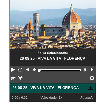
Faixa Selecionada:
26-08-25 - VIVA LA VITA - FLORENÇA
Reproduzir
Reiniciar
Retroceder
Avançar
Faixa an
Próx
Devagar
Rápido
Pref
26-08-25 - VIVA LA VITA - FLORENÇA
0:00
/ 6:32
Velocidade: 1x
Pausado