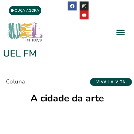
OUÇA AGORA
A Rádio
Apoio Cultural
UEL FM
Coluna
VIVA LA VITA
A cidade da arte