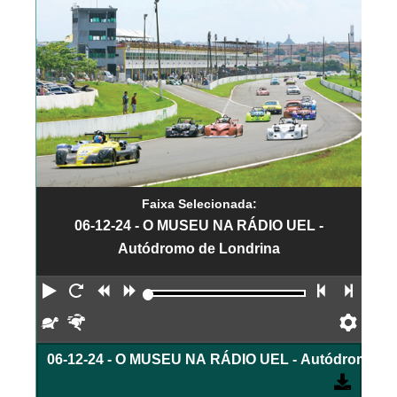
Faixa Selecionada:
06-12-24 - O MUSEU NA RÁDIO UEL -
Autódromo de Londrina
Reproduzir
Reiniciar
Retroceder
Avançar
Faixa an
Próx
Devagar
Rápido
Pref
06-12-24 - O MUSEU NA RÁDIO UEL - Autódromo de