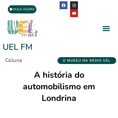
OUÇA AGORA
A Rádio
Apoio Cultural
UEL FM
Coluna
O MUSEU NA RÁDIO UEL
A história do
automobilismo em
Londrina