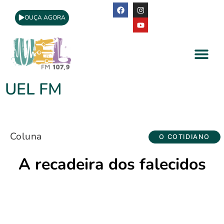
OUÇA AGORA
A Rádio
Apoio Cultural
UEL FM
Coluna
O COTIDIANO
A recadeira dos falecidos