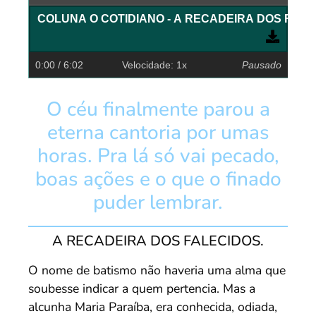
COLUNA O COTIDIANO - A RECADEIRA DOS FALE
0:00
/ 6:02
Velocidade: 1x
Pausado
O céu finalmente parou a
eterna cantoria por umas
horas. Pra lá só vai pecado,
boas ações e o que o finado
puder lembrar.
A RECADEIRA DOS FALECIDOS.
O nome de batismo não haveria uma alma que
soubesse indicar a quem pertencia. Mas a
alcunha Maria Paraíba, era conhecida, odiada,