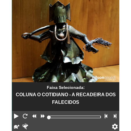
Faixa Selecionada:
COLUNA O COTIDIANO - A RECADEIRA DOS
FALECIDOS
Reproduzir
Reiniciar
Retroceder
Avançar
Faixa an
Próx
Devagar
Rápido
Pref