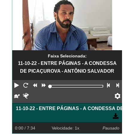
Faixa Selecionada:
11-10-22 - ENTRE PÁGINAS - A CONDESSA
DE PICAÇUROVA - ANTÔNIO SALVADOR
Reproduzir
Reiniciar
Retroceder
Avançar
Faixa an
Próx
Devagar
Rápido
Pref
11-10-22 - ENTRE PÁGINAS - A CONDESSA DE P
0:00
/ 7:34
Velocidade: 1x
Pausado