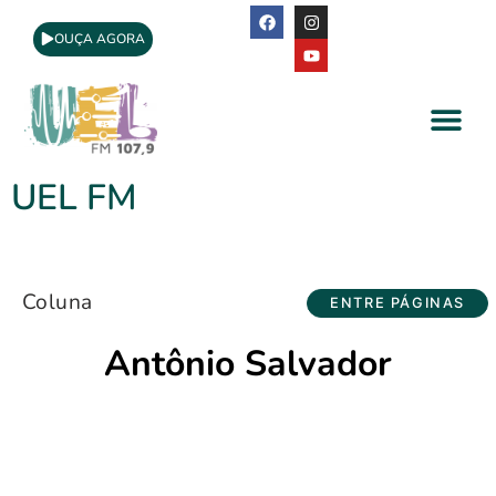
OUÇA AGORA
A Rádio
Apoio Cultural
UEL FM
Coluna
ENTRE PÁGINAS
Antônio Salvador