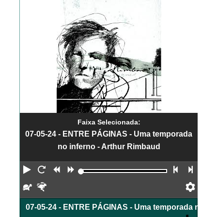
Faixa Selecionada:
07-05-24 - ENTRE PÁGINAS - Uma temporada
no inferno - Arthur Rimbaud
Reproduzir
Reiniciar
Retroceder
Avançar
Faixa an
Próx
Devagar
Rápido
Pref
07-05-24 - ENTRE PÁGINAS - Uma temporada no inf