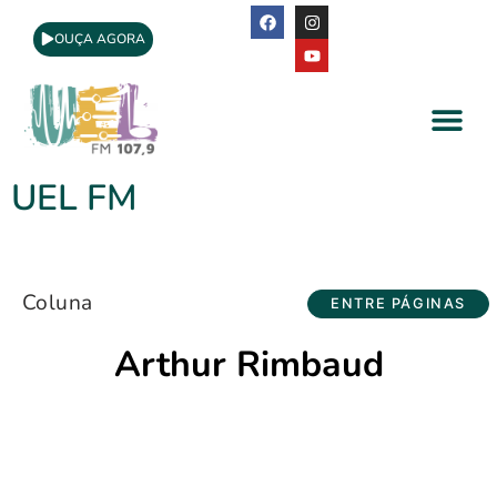
OUÇA AGORA
A Rádio
Apoio Cultural
UEL FM
Coluna
ENTRE PÁGINAS
Arthur Rimbaud