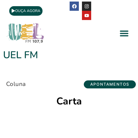
OUÇA AGORA
A Rádio
Apoio Cultural
UEL FM
Coluna
APONTAMENTOS
Carta