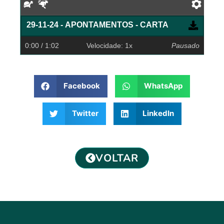
Devagar
Rápido
Pref
29-11-24 - APONTAMENTOS - CARTA
0:00
/ 1:02
Velocidade: 1x
Pausado
Facebook
WhatsApp
Twitter
LinkedIn
VOLTAR