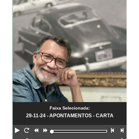
Faixa Selecionada:
29-11-24 - APONTAMENTOS - CARTA
Reproduzir
Reiniciar
Retroceder
Avançar
Faixa an
Próx