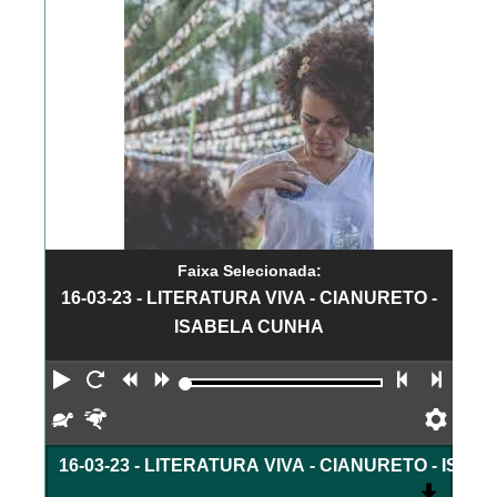
Faixa Selecionada:
16-03-23 - LITERATURA VIVA - CIANURETO -
ISABELA CUNHA
Reproduzir
Reiniciar
Retroceder
Avançar
Faixa an
Próx
Devagar
Rápido
Pref
16-03-23 - LITERATURA VIVA - CIANURETO - ISA