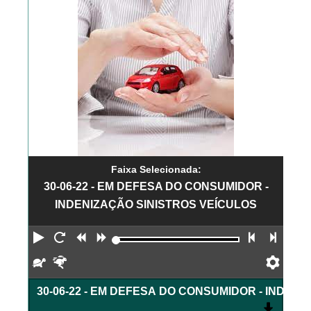
Faixa Selecionada:
30-06-22 - EM DEFESA DO CONSUMIDOR -
INDENIZAÇÃO SINISTROS VEÍCULOS
Reproduzir
Reiniciar
Retroceder
Avançar
Faixa an
Próx
Devagar
Rápido
Pref
30-06-22 - EM DEFESA DO CONSUMIDOR - INDEN