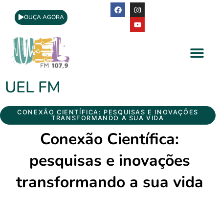
OUÇA AGORA
A Rádio
Apoio Cultural
UEL FM
Coluna
CONEXÃO CIENTÍFICA: PESQUISAS E INOVAÇÕES
TRANSFORMANDO A SUA VIDA
Conexão Científica:
pesquisas e inovações
transformando a sua vida