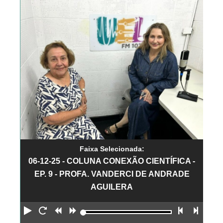
Faixa Selecionada:
06-12-25 - COLUNA CONEXÃO CIENTÍFICA -
EP. 9 - PROFA. VANDERCI DE ANDRADE
AGUILERA
Reproduzir
Reiniciar
Retroceder
Avançar
Faixa an
Próx