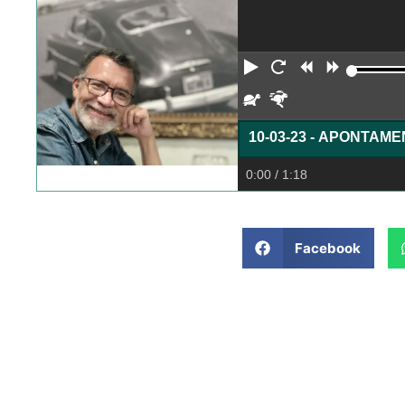
Reproduzir
Reiniciar
Retroceder
Avança
Devagar
Rápido
10-03-23 - APONTAM
0:00
/ 1:18
Facebook