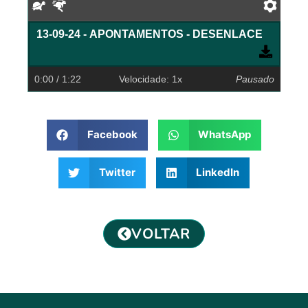
Devagar
Rápido
Pref
13-09-24 - APONTAMENTOS - DESENLACE
0:00
/ 1:22
Velocidade: 1x
Pausado
Facebook
WhatsApp
Twitter
LinkedIn
VOLTAR