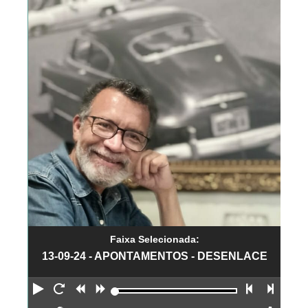
Faixa Selecionada:
13-09-24 - APONTAMENTOS - DESENLACE
Reproduzir
Reiniciar
Retroceder
Avançar
Faixa an
Próx