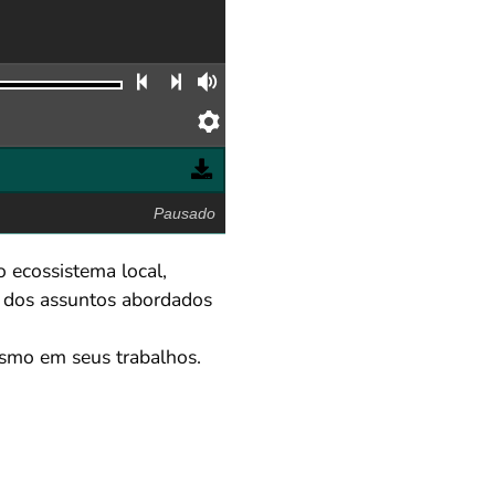
Faixa anterior
Próxima faixa
Volume
Preferências
Pausado
 ecossistema local,
s dos assuntos abordados
ismo em seus trabalhos.