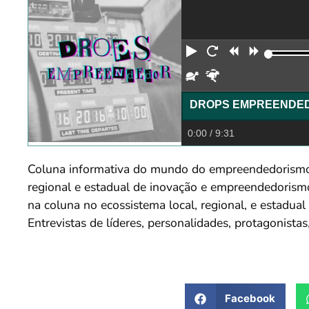
Reproduzir
Reiniciar
Retroceder
Avança
Devagar
Rápido
0:00
/ 9:31
Coluna informativa do mundo do empreendedorismo, 
regional e estadual de inovação e empreendedorism
na coluna no ecossistema local, regional, e estadu
Entrevistas de líderes, personalidades, protagonist
Facebook