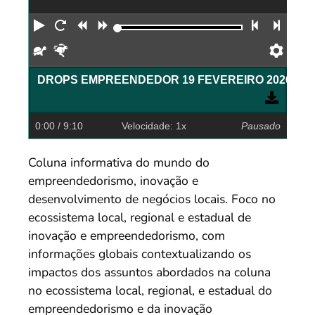
Reproduzir
Reiniciar
Retroceder
Avançar
Faixa an
Próx
Devagar
Rápido
Pref
0:00
/ 9:10
Velocidade: 1x
Pausado
Coluna informativa do mundo do
empreendedorismo, inovação e
desenvolvimento de negócios locais. Foco no
ecossistema local, regional e estadual de
inovação e empreendedorismo, com
informações globais contextualizando os
impactos dos assuntos abordados na coluna
no ecossistema local, regional, e estadual do
empreendedorismo e da inovação