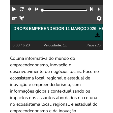
Reproduzir
Reiniciar
Retroceder
Avançar
Faixa an
Próx
Devagar
Rápido
Pref
0:00
/ 6:20
Velocidade: 1x
Pausado
Coluna informativa do mundo do
empreendedorismo, inovação e
desenvolvimento de negócios locais. Foco no
ecossistema local, regional e estadual de
inovação e empreendedorismo, com
informações globais contextualizando os
impactos dos assuntos abordados na coluna
no ecossistema local, regional, e estadual do
empreendedorismo e da inovação