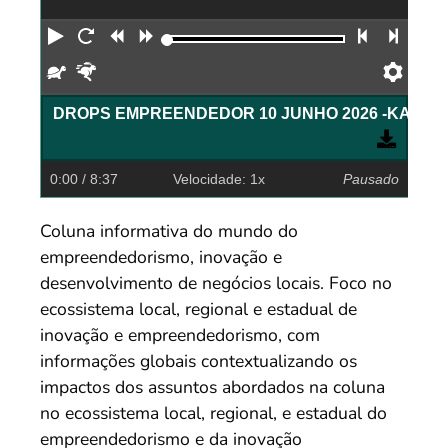
Reproduzir
Reiniciar
Retroceder
Avançar
Faixa an
Próx
Devagar
Rápido
Pref
0:00
/ 8:37
Velocidade: 1x
Pausado
Coluna informativa do mundo do
empreendedorismo, inovação e
desenvolvimento de negócios locais. Foco no
ecossistema local, regional e estadual de
inovação e empreendedorismo, com
informações globais contextualizando os
impactos dos assuntos abordados na coluna
no ecossistema local, regional, e estadual do
empreendedorismo e da inovação