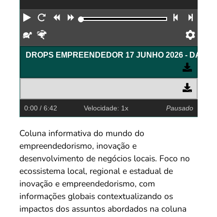
Reproduzir
Reiniciar
Retroceder
Avançar
Faixa an
Próx
Devagar
Rápido
Pref
DROPS EMPREENDE
0:00
/ 6:42
Velocidade: 1x
Pausado
Coluna informativa do mundo do
empreendedorismo, inovação e
desenvolvimento de negócios locais. Foco no
ecossistema local, regional e estadual de
inovação e empreendedorismo, com
informações globais contextualizando os
impactos dos assuntos abordados na coluna