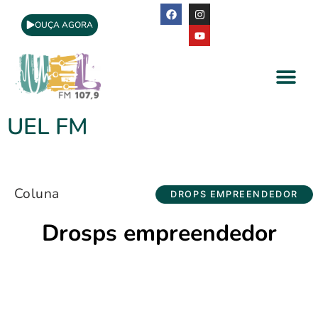
OUÇA AGORA
A Rádio
Apoio Cultural
UEL FM
Coluna
DROPS EMPREENDEDOR
Drosps empreendedor