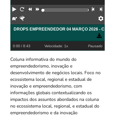
Reproduzir
Reiniciar
Retroceder
Avançar
Faixa an
Próx
Devagar
Rápido
Pref
DROPS EMPREENDEDOR 04 MARÇO 2
0:00
/ 8:43
Velocidade: 1x
Pausado
Coluna informativa do mundo do
empreendedorismo, inovação e
desenvolvimento de negócios locais. Foco no
ecossistema local, regional e estadual de
inovação e empreendedorismo, com
informações globais contextualizando os
impactos dos assuntos abordados na coluna
no ecossistema local, regional, e estadual do
empreendedorismo e da inovação