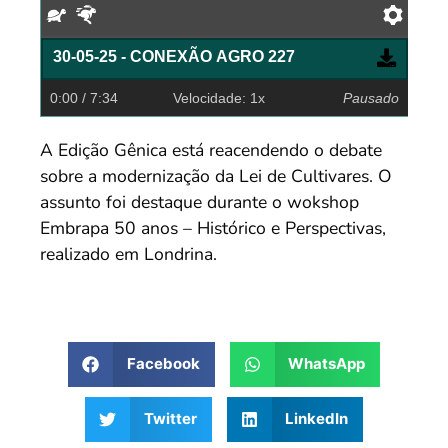
Devagar
Rápido
Pref
30-05-25 - CONEXÃO AGRO 227
0:00
/ 7:34
Velocidade: 1x
Pausado
A Edição Gênica está reacendendo o debate
sobre a modernização da Lei de Cultivares. O
assunto foi destaque durante o wokshop
Embrapa 50 anos – Histórico e Perspectivas,
realizado em Londrina.
Facebook
WhatsApp
Twitter
LinkedIn