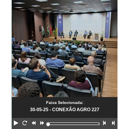
Faixa Selecionada:
30-05-25 - CONEXÃO AGRO 227
Reproduzir
Reiniciar
Retroceder
Avançar
Faixa an
Próx