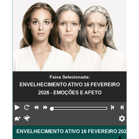
Faixa Selecionada:
ENVELHECIMENTO ATIVO 16 FEVEREIRO
2026 - EMOÇÕES E AFETO
Reproduzir
Reiniciar
Retroceder
Avançar
Faixa an
Próx
Devagar
Rápido
Pref
ENVELHECIMENTO ATIVO 16 FEVEREIRO 2026 - 