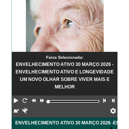
Faixa Selecionada:
ENVELHECIMENTO ATIVO 30 MARÇO 2026 -
ENVELHECIMENTO ATIVO E LONGEVIDADE
UM NOVO OLHAR SOBRE VIVER MAIS E
MELHOR
Reproduzir
Reiniciar
Retroceder
Avançar
Faixa an
Próx
Devagar
Rápido
Pref