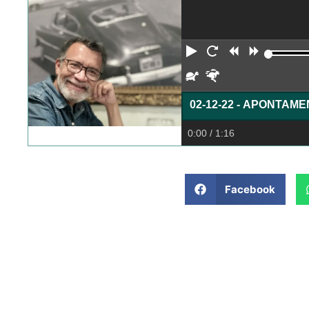
Reproduzir
Reiniciar
Retroceder
Avança
Devagar
Rápido
02-12-22 - APONTAM
0:00
/ 1:16
Facebook