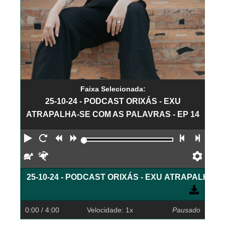
Faixa Selecionada:
25-10-24 - PODCAST ORIXÁS - EXU
ATRAPALHA-SE COM AS PALAVRAS - EP 14
Reproduzir
Reiniciar
Retroceder
Avançar
Faixa an
Próx
Devagar
Rápido
Pref
25-10-24 - PODCAST ORIXÁS - EXU ATRAPALHA-S
0:00
/ 4:00
Velocidade: 1x
Pausado