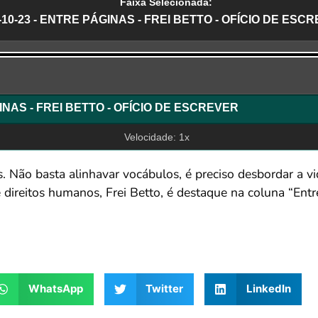
Faixa Selecionada:
-10-23 - ENTRE PÁGINAS - FREI BETTO - OFÍCIO DE ESC
r
GINAS - FREI BETTO - OFÍCIO DE ESCREVER
Velocidade: 1x
is. Não basta alinhavar vocábulos, é preciso desbordar a vi
s e direitos humanos, Frei Betto, é destaque na coluna “En
WhatsApp
Twitter
LinkedIn