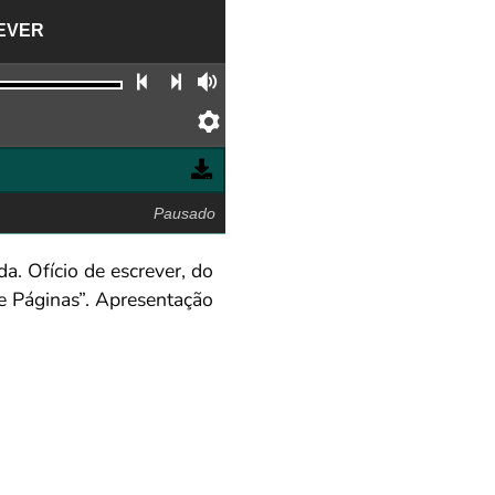
REVER
Faixa anterior
Próxima faixa
Volume
Preferências
Pausado
da. Ofício de escrever, do
tre Páginas”. Apresentação