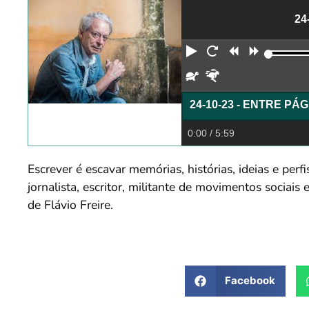
24
Reproduzir
Reiniciar
Retroceder
Avança
Devagar
Rápido
24-10-23 - ENTRE PÁ
0:00
/ 5:59
Escrever é escavar memórias, histórias, ideias e perf
jornalista, escritor, militante de movimentos sociai
de Flávio Freire.
Facebook