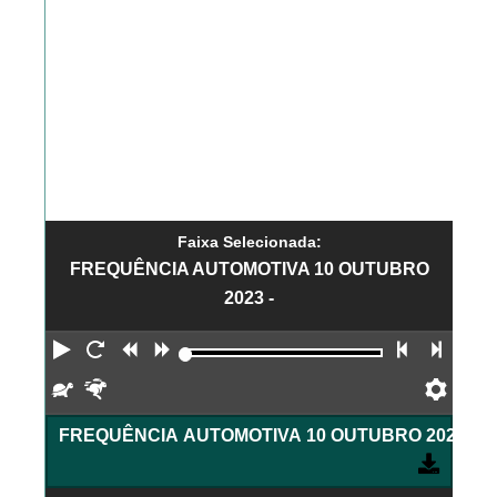
Faixa Selecionada:
FREQUÊNCIA AUTOMOTIVA 10 OUTUBRO
2023 -
Reproduzir
Reiniciar
Retroceder
Avançar
Faixa an
Próx
Devagar
Rápido
Pref
FREQUÊNCIA AUTOMOTIVA 10 OUTUBRO 2023 -