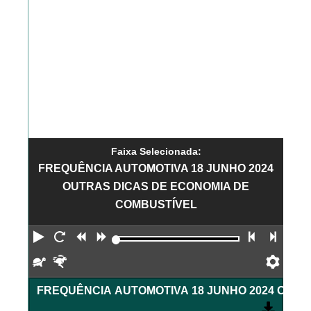
Faixa Selecionada:
FREQUÊNCIA AUTOMOTIVA 18 JUNHO 2024
OUTRAS DICAS DE ECONOMIA DE
COMBUSTÍVEL
Reproduzir
Reiniciar
Retroceder
Avançar
Faixa an
Próx
Devagar
Rápido
Pref
FREQUÊNCI