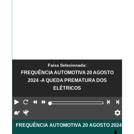
Faixa Selecionada:
FREQUÊNCIA AUTOMOTIVA 20 AGOSTO
2024 -A QUEDA PREMATURA DOS
ELÉTRICOS
Reproduzir
Reiniciar
Retroceder
Avançar
Faixa an
Próx
Devagar
Rápido
Pref