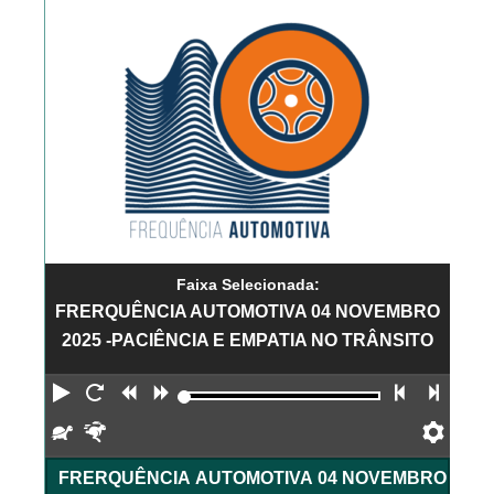
Faixa Selecionada:
FRERQUÊNCIA AUTOMOTIVA 04 NOVEMBRO
2025 -PACIÊNCIA E EMPATIA NO TRÂNSITO
Reproduzir
Reiniciar
Retroceder
Avançar
Faixa an
Próx
Devagar
Rápido
Pref
FRERQUÊNCIA AUTOMOTIVA 04 NOVEMBRO 2025 