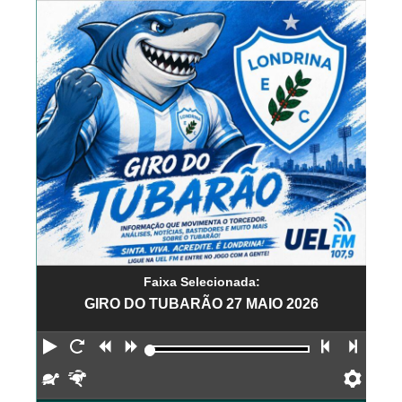
Faixa Selecionada:
GIRO DO TUBARÃO 27 MAIO 2026
Reproduzir
Reiniciar
Retroceder
Avançar
Faixa an
Próx
Devagar
Rápido
Pref