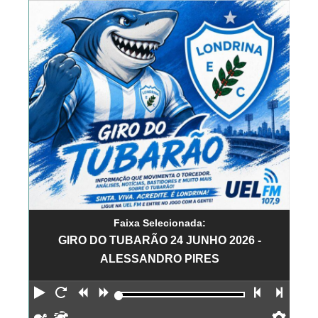
Faixa Selecionada:
GIRO DO TUBARÃO 24 JUNHO 2026 -
ALESSANDRO PIRES
Reproduzir
Reiniciar
Retroceder
Avançar
Faixa an
Próx