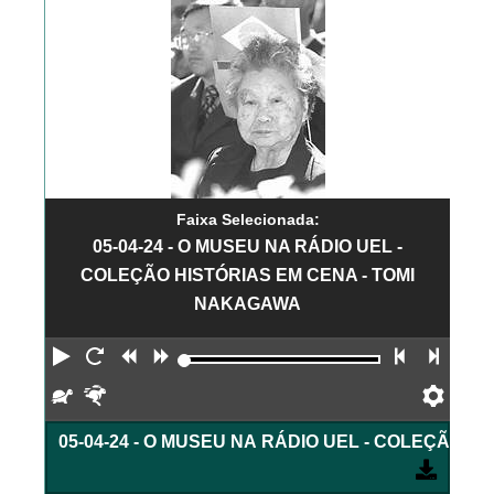
Faixa Selecionada:
05-04-24 - O MUSEU NA RÁDIO UEL -
COLEÇÃO HISTÓRIAS EM CENA - TOMI
NAKAGAWA
Reproduzir
Reiniciar
Retroceder
Avançar
Faixa an
Próx
Devagar
Rápido
Pref
05-04-24 - O MUSEU NA RÁDIO UEL - COLEÇÃO 