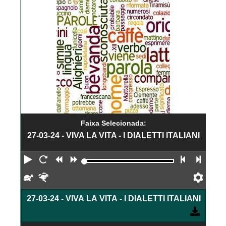
Faixa Selecionada:
27-03-24 - VIVA LA VITA - I DIALETTI ITALIANI
Reproduzir
Reiniciar
Retroceder
Avançar
Faixa an
Próx
Devagar
Rápido
Pref
27-03-24 - VIVA LA VITA - I DIALETTI ITALIANI