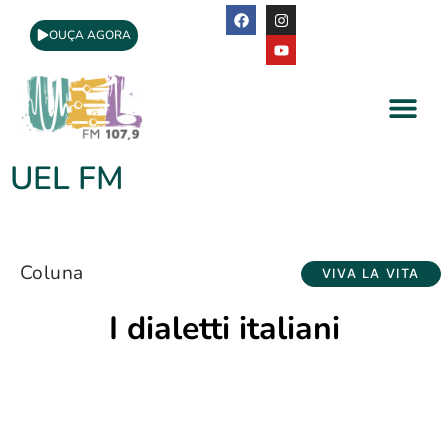
OUÇA AGORA
A Rádio
Apoio Cultural
UEL FM
Coluna
VIVA LA VITA
I dialetti italiani