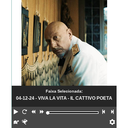
Faixa Selecionada:
04-12-24 - VIVA LA VITA - IL CATTIVO POETA
Reproduzir
Reiniciar
Retroceder
Avançar
Faixa an
Próx
Devagar
Rápido
Pref