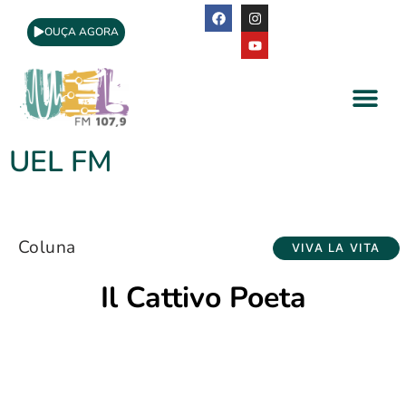
OUÇA AGORA
A Rádio
Apoio Cultural
UEL FM
Coluna
VIVA LA VITA
Il Cattivo Poeta