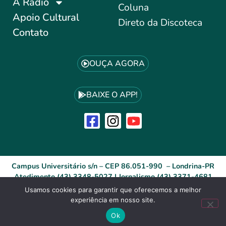
A Rádio
Coluna
Apoio Cultural
Direto da Discoteca
Contato
OUÇA AGORA
BAIXE O APP!
Campus Universitário s/n – CEP 86.051-990 – Londrina-PR
Atedimento (43) 3348-5027 | Jornalismo (43) 3371-4681
Usamos cookies para garantir que oferecemos a melhor
experiência em nosso site.
Desenvolvido por: ID Agência Digital®
Site Acessível (WCAG)
Ok