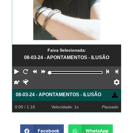
Faixa Selecionada:
08-03-24 - APONTAMENTOS - ILUSÃO
Reproduzir
Reiniciar
Retroceder
Avançar
Faixa an
Próx
Devagar
Rápido
Pref
08-03-24 - APONTAMENTOS - ILUSÃO
0:00
/ 1:16
Velocidade: 1x
Pausado
Facebook
WhatsApp