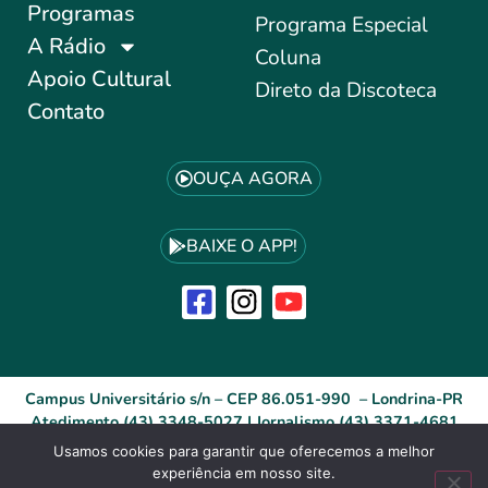
Programas
Programa Especial
A Rádio
Coluna
Apoio Cultural
Direto da Discoteca
Contato
OUÇA AGORA
BAIXE O APP!
Campus Universitário s/n – CEP 86.051-990 – Londrina-PR
Atedimento (43) 3348-5027 | Jornalismo (43) 3371-4681
Usamos cookies para garantir que oferecemos a melhor
experiência em nosso site.
Desenvolvido por: ID Agência Digital®