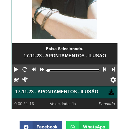
Faixa Selecionada:
17-11-23 - APONTAMENTOS - ILUSÃO
Reproduzir
Reiniciar
Retroceder
Avançar
Faixa an
Próx
Devagar
Rápido
Pref
17-11-23 - APONTAMENTOS - ILUSÃO
0:00
/ 1:16
Velocidade: 1x
Pausado
Facebook
WhatsApp