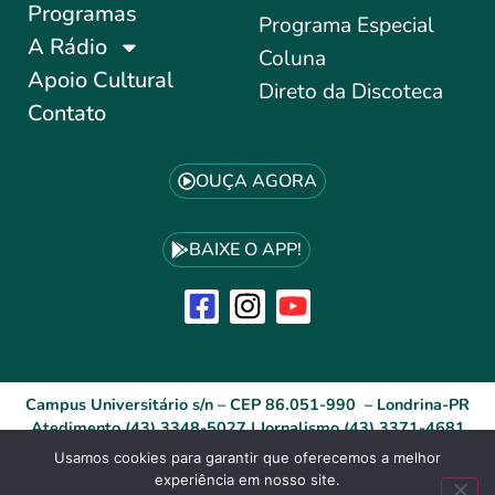
Programas
Programa Especial
A Rádio
Coluna
Apoio Cultural
Direto da Discoteca
Contato
OUÇA AGORA
BAIXE O APP!
Campus Universitário s/n – CEP 86.051-990 – Londrina-PR
Atedimento (43) 3348-5027 | Jornalismo (43) 3371-4681
Usamos cookies para garantir que oferecemos a melhor
experiência em nosso site.
Desenvolvido por: ID Agência Digital®