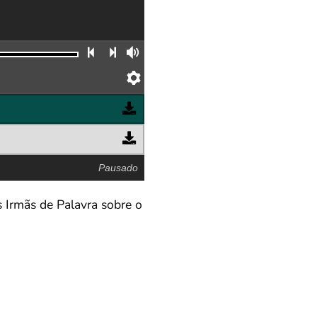
Faixa anterior
Próxima faixa
Volume
Preferências
Pausado
s Irmãs de Palavra sobre o