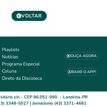
VOLTAR
Playlists
OUÇA AGORA
Notícias
Programa Especial
Coluna
BAIXE O APP!
Direto da Discoteca
sitário s/n – CEP 86.051-990 – Londrina-PR
3) 3348-5027 | Jornalismo (43) 3371-4681