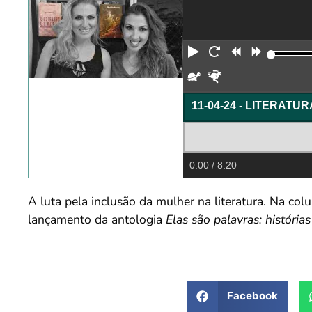
Reproduzir
Reiniciar
Retroceder
Avança
Devagar
Rápido
11-04-24 - LITERATU
0:00
/ 8:20
A luta pela inclusão da mulher na literatura. Na col
lançamento da antologia
Elas são palavras: história
Facebook