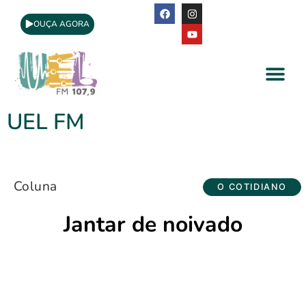
OUÇA AGORA
A Rádio
Apoio Cultural
UEL FM
Coluna
O COTIDIANO
Jantar de noivado