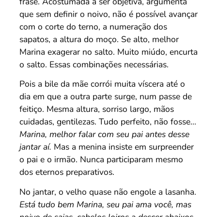
frase. Acostumada a ser objetiva, argumenta
que sem definir o noivo, não é possível avançar
com o corte do terno, a numeração dos
sapatos, a altura do moço. Se alto, melhor
Marina exagerar no salto. Muito miúdo, encurta
o salto. Essas combinações necessárias.
Pois a bile da mãe corrói muita víscera até o
dia em que a outra parte surge, num passe de
feitiço. Mesma altura, sorriso largo, mãos
cuidadas, gentilezas. Tudo perfeito, não fosse…
Marina, melhor falar com seu pai antes desse
jantar aí.
Mas a menina insiste em surpreender
o pai e o irmão. Nunca participaram mesmo
dos eternos preparativos.
No jantar, o velho quase não engole a lasanha.
Está tudo bem Marina, seu pai ama você, mas
noivo de saias, cabelos loiros a descer abaixos.