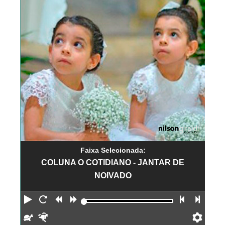
Faixa Selecionada:
COLUNA O COTIDIANO - JANTAR DE
NOIVADO
Reproduzir
Reiniciar
Retroceder
Avançar
Faixa an
Próx
Devagar
Rápido
Pref