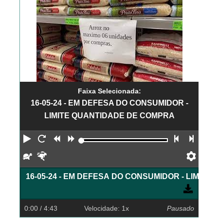
Faixa Selecionada:
16-05-24 - EM DEFESA DO CONSUMIDOR -
LIMITE QUANTIDADE DE COMPRA
Reproduzir
Reiniciar
Retroceder
Avançar
Faixa an
Próx
Devagar
Rápido
Pref
16-05-24 - EM DEFESA DO CONSUMIDOR - LIMIT
0:00
/ 4:43
Velocidade: 1x
Pausado