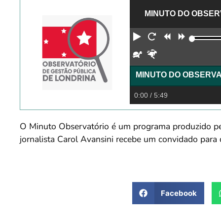
MINUTO DO OBSERV
Reproduzir
Reiniciar
Retroceder
Avança
Devagar
Rápido
0:00
/ 5:49
O Minuto Observatório é um programa produzido pe
jornalista Carol Avansini recebe um convidado para 
Facebook