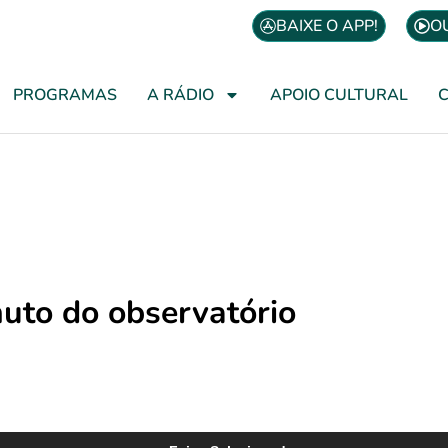
BAIXE O APP!
O
PROGRAMAS
A RÁDIO
APOIO CULTURAL
uto do observatório