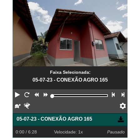
Faixa Selecionada:
05-07-23 - CONEXÃO AGRO 165
Reproduzir
Reiniciar
Retroceder
Avançar
Faixa an
Próx
Devagar
Rápido
Pref
05-07-23 - CONEXÃO AGRO 165
0:00
/ 6:28
Velocidade: 1x
Pausado