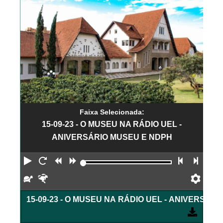
Faixa Selecionada:
15-09-23 - O MUSEU NA RÁDIO UEL -
ANIVERSÁRIO MUSEU E NDPH
Reproduzir
Reiniciar
Retroceder
Avançar
Faixa an
Próx
Devagar
Rápido
Pref
15-09-23 - O MUSEU NA RÁDIO UEL - ANIVERSÁR