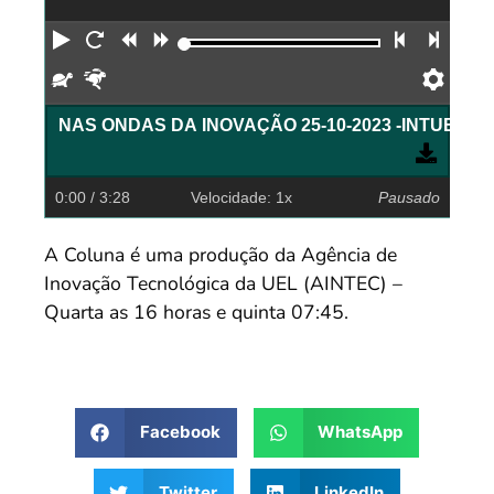
Reproduzir
Reiniciar
Retroceder
Avançar
Faixa an
Próx
Devagar
Rápido
Pref
NAS ONDAS DA INOVAÇÃO 25-10-2023 -INTUEL
0:00
/ 3:28
Velocidade: 1x
Pausado
A Coluna é uma produção da Agência de
Inovação Tecnológica da UEL (AINTEC) –
Quarta as 16 horas e quinta 07:45.
Facebook
WhatsApp
Twitter
LinkedIn