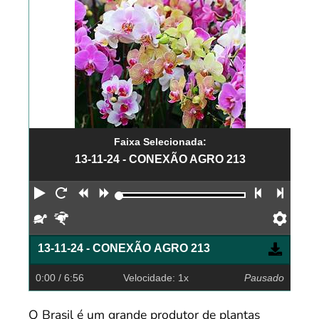
Faixa Selecionada:
13-11-24 - CONEXÃO AGRO 213
Reproduzir
Reiniciar
Retroceder
Avançar
Faixa an
Próx
Devagar
Rápido
Pref
13-11-24 - CONEXÃO AGRO 213
0:00
/ 6:56
Velocidade: 1x
Pausado
O Brasil é um grande produtor de plantas