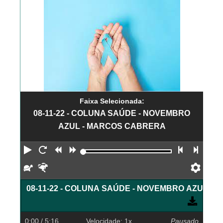
Faixa Selecionada:
08-11-22 - COLUNA SAÚDE - NOVEMBRO
AZUL - MARCOS CABRERA
Reproduzir
Reiniciar
Retroceder
Avançar
Faixa an
Próx
Devagar
Rápido
Pref
08-11-22 - COLUNA SAÚDE - NOVEMBRO AZUL -
0:00
/ 5:16
Velocidade: 1x
Pausado