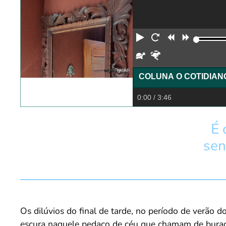
Reproduzir
Reiniciar
Retroceder
Avança
Devagar
Rápido
COLUNA O COTIDIAN
0:00
/ 3:46
É 
sen
Os dilúvios do final de tarde, no período de verão d
escura naquele pedaço de céu que chamam de buraco