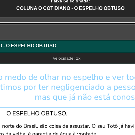
Faixa Selecionada:
COLUNA O COTIDIANO - O ESPELHO OBTUSO
r
O - O ESPELHO OBTUSO
Velocidade: 1x
o medo de olhar no espelho e ver to
timos por ter negligenciado a pes
mas que já não está conos
O ESPELHO OBTUSO.
o norte do Brasil, são coisa de assustar. O seu Totô já ha
 da velha, é garantia de água à vontade.