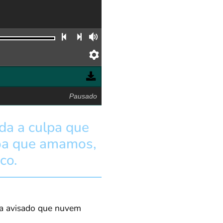
Faixa anterior
Próxima faixa
Volume
Preferências
Pausado
da a culpa que
soa que amamos,
co.
via avisado que nuvem