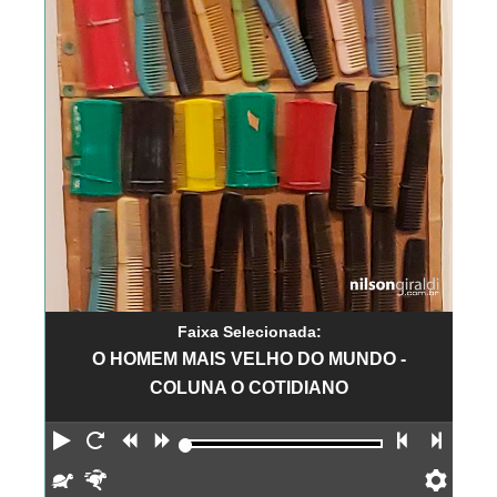
Faixa Selecionada:
O HOMEM MAIS VELHO DO MUNDO -
COLUNA O COTIDIANO
Reproduzir
Reiniciar
Retroceder
Avançar
Faixa an
Próx
Devagar
Rápido
Pref