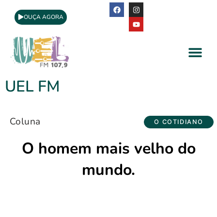
OUÇA AGORA
A Rádio
Apoio Cultural
UEL FM
Coluna
O COTIDIANO
O homem mais velho do
mundo.